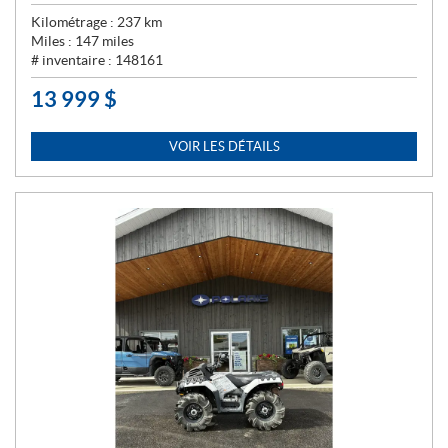
Kilométrage :
237
km
Miles :
147
miles
# inventaire :
148161
13 999
$
P
R
I
VOIR LES DÉTAILS
X
: