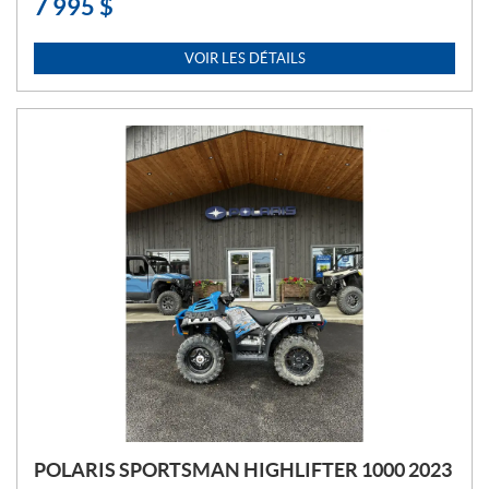
7 995
$
P
R
I
VOIR LES DÉTAILS
X
:
POLARIS SPORTSMAN HIGHLIFTER 1000 2023