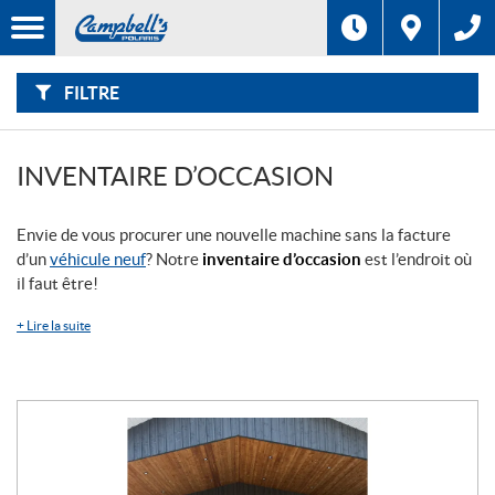
F
I
Filtre
L
Type
T
R
E
FILTRE
R
Catégorie
P
A
R
:
Marque
INVENTAIRE D’OCCASION
Année
Envie de vous procurer une nouvelle machine sans la facture
d’un
véhicule neuf
? Notre
inventaire d’occasion
est l’endroit où
Prix
il faut être!
+
Lire la suite
Inventaire
CHERCHER