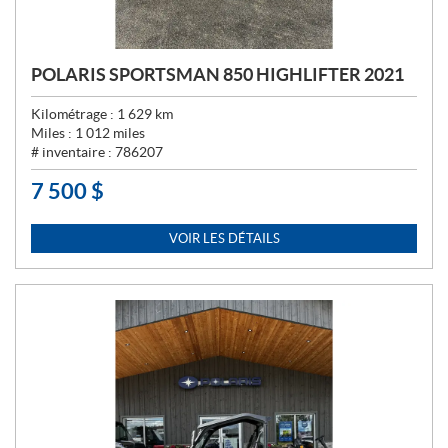
POLARIS SPORTSMAN 850 HIGHLIFTER 2021
Kilométrage :
1 629
km
Miles :
1 012
miles
# inventaire :
786207
7 500
$
P
R
I
VOIR LES DÉTAILS
X
: