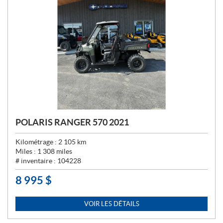
POLARIS RANGER 570 2021
Kilométrage :
2 105
km
Miles :
1 308
miles
# inventaire :
104228
8 995
$
P
R
I
VOIR LES DÉTAILS
X