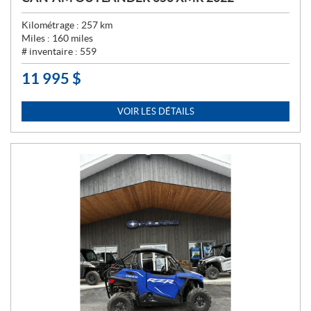
Kilométrage :
257
km
Miles :
160
miles
# inventaire :
559
11 995
$
P
R
I
VOIR LES DÉTAILS
X
: