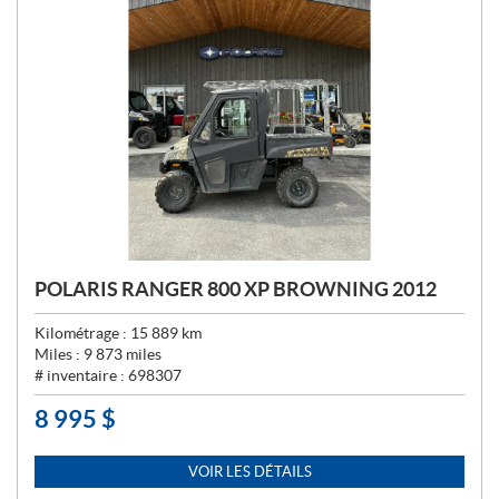
POLARIS RANGER 800 XP BROWNING 2012
Kilométrage :
15 889
km
Miles :
9 873
miles
# inventaire :
698307
8 995
$
P
R
I
VOIR LES DÉTAILS
X