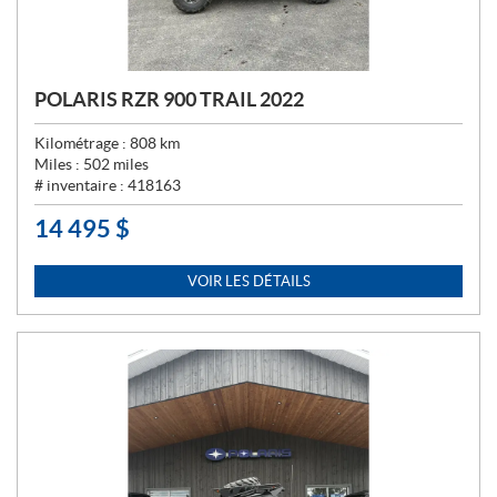
POLARIS RZR 900 TRAIL 2022
Kilométrage :
808
km
Miles :
502
miles
# inventaire :
418163
14 495
$
P
R
I
VOIR LES DÉTAILS
X
: