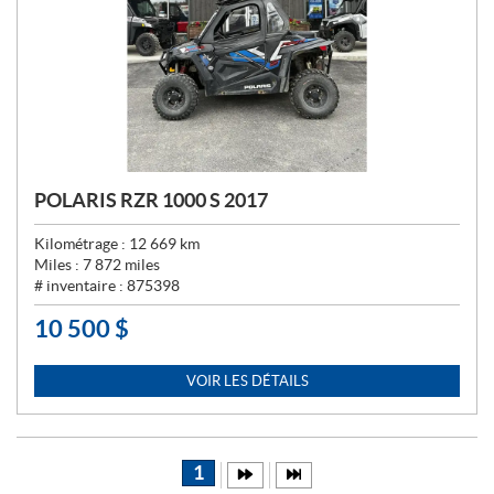
POLARIS RZR 1000 S 2017
Kilométrage :
12 669
km
Miles :
7 872
miles
# inventaire :
875398
10 500
$
P
R
I
VOIR LES DÉTAILS
X
:
1