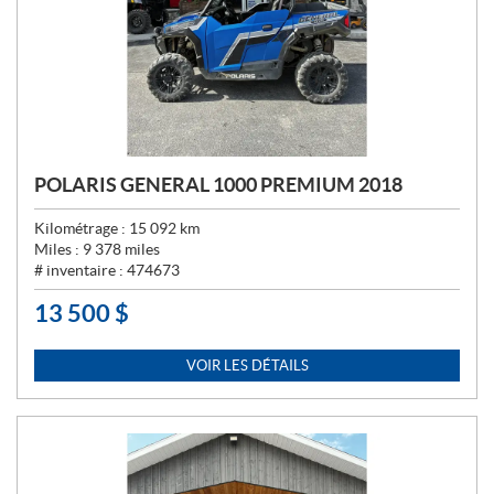
POLARIS GENERAL 1000 PREMIUM 2018
Kilométrage :
15 092
km
Miles :
9 378
miles
# inventaire :
474673
13 500
$
P
R
I
VOIR LES DÉTAILS
X
: