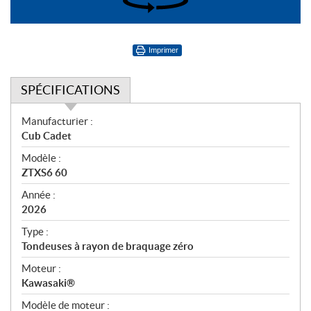
360°
Imprimer
SPÉCIFICATIONS
S
Manufacturier :
p
Cub Cadet
é
Modèle :
c
ZTXS6 60
i
f
Année :
i
2026
c
Type :
a
Tondeuses à rayon de braquage zéro
t
Moteur :
i
Kawasaki®
o
n
Modèle de moteur :