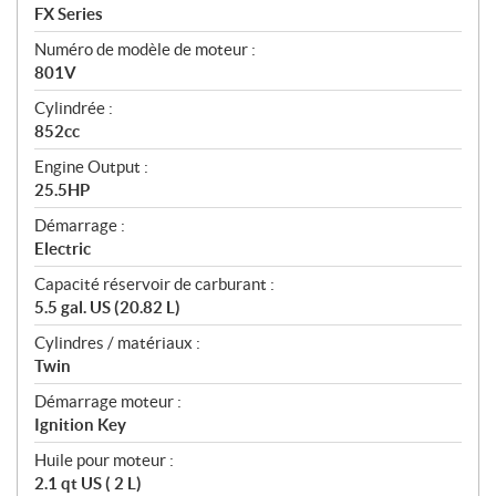
s
FX Series
Numéro de modèle de moteur :
801V
Cylindrée :
852cc
Engine Output :
25.5HP
Démarrage :
Electric
Capacité réservoir de carburant :
5.5 gal. US (20.82 L)
Cylindres / matériaux :
Twin
Démarrage moteur :
Ignition Key
Huile pour moteur :
2.1 qt US ( 2 L)