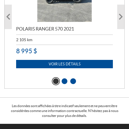
023
POLARIS RANGER 570 2021
PO
2 105
km
2 5
8 995
$
7 
VOIR LES DÉTAILS
Les données sont affichées à titre indicatif seulement et ne peuvent être
considérées comme une information contractuelle. N'hésitez pas à nous
consulter pour plus de détails.