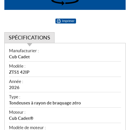
360°
Imprimer
SPÉCIFICATIONS
S
Manufacturier :
p
Cub Cadet
é
Modèle :
c
ZTS1 42IP
i
f
Année :
i
2026
c
Type :
a
Tondeuses à rayon de braquage zéro
t
Moteur :
i
Cub Cadet®
o
n
Modèle de moteur :