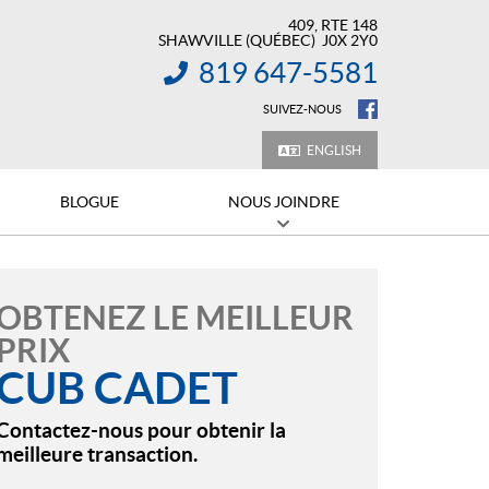
409, RTE 148
SHAWVILLE
(QUÉBEC)
J0X 2Y0
819 647-5581
INFORMATION :
SUIVEZ-NOUS
ENGLISH
BLOGUE
NOUS JOINDRE
OBTENEZ LE MEILLEUR
PRIX
CUB CADET
Contactez-nous pour obtenir la
meilleure transaction.