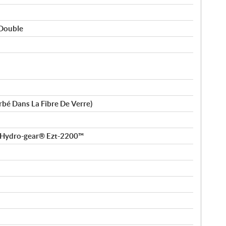
 Double
rbé Dans La Fibre De Verre)
 Hydro-gear® Ezt-2200™