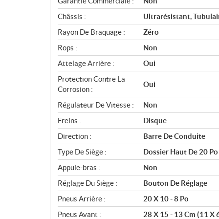
Garantie Commerciale :
Non
Châssis :
Ultrarésistant, Tubulai
Rayon De Braquage :
Zéro
Rops :
Non
Attelage Arrière :
Oui
Protection Contre La
Oui
Corrosion :
Régulateur De Vitesse :
Non
Freins :
Disque
Direction :
Barre De Conduite
Type De Siège :
Dossier Haut De 20 Po
Appuie-bras :
Non
Réglage Du Siège :
Bouton De Réglage
Pneus Arrière :
20 X 10 - 8 Po
Pneus Avant :
28 X 15 - 13 Cm (11 X 6