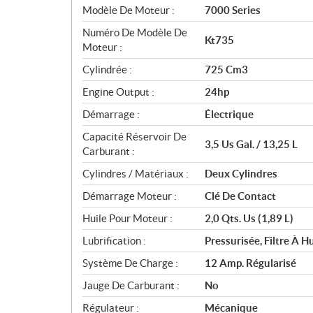
i
Modèle De Moteur :
7000 Series
c
Numéro De Modèle De
Kt735
a
Moteur :
t
Cylindrée :
725 Cm3
i
o
Engine Output :
24hp
n
Démarrage :
Électrique
s
Capacité Réservoir De
3,5 Us Gal. / 13,25 L
Carburant :
Cylindres / Matériaux :
Deux Cylindres
Démarrage Moteur :
Clé De Contact
Huile Pour Moteur :
2,0 Qts. Us (1,89 L)
Lubrification :
Pressurisée, Filtre À 
Système De Charge :
12 Amp. Régularisé
Jauge De Carburant :
No
Régulateur :
Mécanique