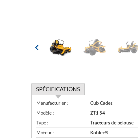
SPÉCIFICATIONS
S
Manufacturier :
Cub Cadet
p
Modèle :
ZT1 54
é
c
Type :
Tracteurs de pelouse
i
Moteur :
Kohler®
f