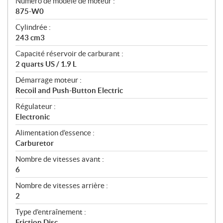
Numéro de modèle de moteur :
s
875-W0
Cylindrée :
243 cm3
Capacité réservoir de carburant :
2 quarts US / 1.9 L
Démarrage moteur :
Recoil and Push-Button Electric
Régulateur :
Electronic
Alimentation d’essence :
Carburetor
Nombre de vitesses avant :
6
Nombre de vitesses arrière :
2
Type d’entraînement :
Friction Disc