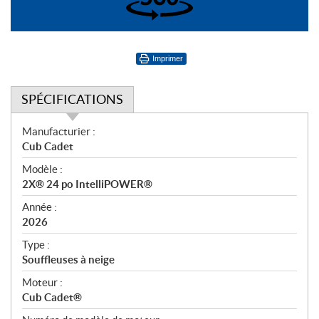
360°
Imprimer
SPÉCIFICATIONS
S
Manufacturier :
p
Cub Cadet
é
Modèle :
c
2X® 24 po IntelliPOWER®
i
f
Année :
i
2026
c
Type :
a
Souffleuses à neige
t
Moteur :
i
Cub Cadet®
o
n