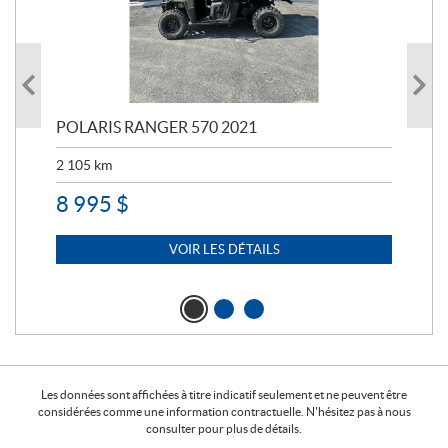
023
POLARIS RANGER 570 2021
PO
2 105
km
2 5
8 995
$
7 
VOIR LES DÉTAILS
Les données sont affichées à titre indicatif seulement et ne peuvent être
considérées comme une information contractuelle. N'hésitez pas à nous
consulter pour plus de détails.