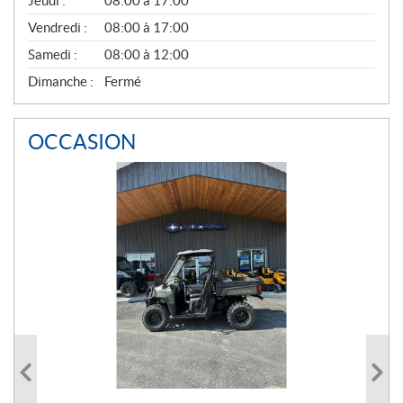
Jeudi :
08:00 à 17:00
L
Vendredi :
08:00 à 17:00
Samedi :
08:00 à 12:00
Dimanche :
Fermé
OCCASION