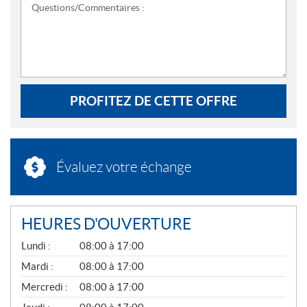
Questions/Commentaires :
PROFITEZ DE CETTE OFFRE
Évaluez votre échange
HEURES D'OUVERTURE
G
Lundi :
08:00 à 17:00
É
N
Mardi :
08:00 à 17:00
É
Mercredi :
08:00 à 17:00
R
A