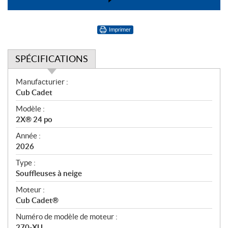
Imprimer
SPÉCIFICATIONS
S
Manufacturier :
p
Cub Cadet
é
Modèle :
c
2X® 24 po
i
f
Année :
i
2026
c
Type :
a
Souffleuses à neige
t
Moteur :
i
Cub Cadet®
o
n
Numéro de modèle de moteur :
s
270-XU