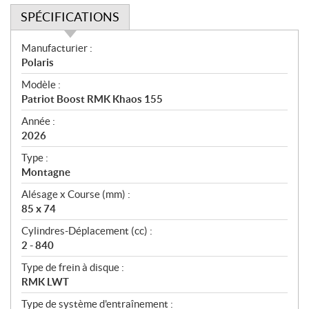
SPÉCIFICATIONS
S
Manufacturier :
p
Polaris
é
Modèle :
c
Patriot Boost RMK Khaos 155
i
f
Année :
i
2026
c
Type :
a
Montagne
t
Alésage x Course (mm) :
i
85 x 74
o
n
Cylindres-Déplacement (cc) :
s
2 - 840
Type de frein à disque :
RMK LWT
Type de système d'entraînement :