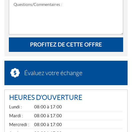
Questions/Commentaires :
PROFITEZ DE CETTE OFFRE
Évaluez votre échange
HEURES D'OUVERTURE
G
Lundi :
08:00 à 17:00
É
N
Mardi :
08:00 à 17:00
É
Mercredi :
08:00 à 17:00
R
A