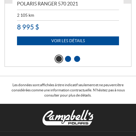
023
POLARIS RANGER 570 2021
PO
2 105
km
2 5
8 995
$
7 
VOIR LES DÉTAILS
Les données sont affichées à titre indicatif seulement et ne peuvent être
considérées comme une information contractuelle. N'hésitez pas à nous
consulter pour plus de détails.
C
C
o
a
n
m
t
p