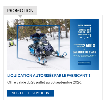
PROMOTION
P
r
o
m
o
t
i
o
n
LIQUIDATION AUTORISÉE PAR LE FABRICANT 1
Offre valide du 28 juillet au 30 septembre 2026.
VOIR CETTE PROMOTION