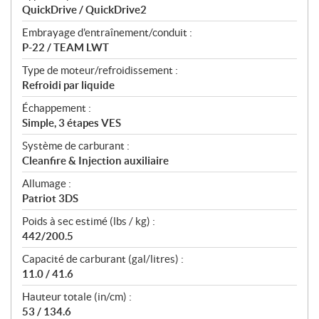
QuickDrive / QuickDrive2
Embrayage d'entraînement/conduit :
P-22 / TEAM LWT
Type de moteur/refroidissement :
Refroidi par liquide
Échappement :
Simple, 3 étapes VES
Système de carburant :
Cleanfire & Injection auxiliaire
Allumage :
Patriot 3DS
Poids à sec estimé (lbs / kg) :
442/200.5
Capacité de carburant (gal/litres) :
11.0 / 41.6
Hauteur totale (in/cm) :
53 / 134.6