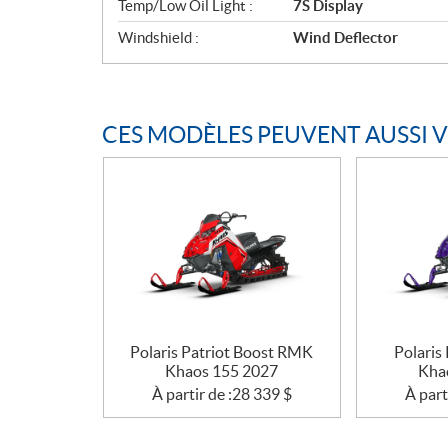
Temp/Low Oil Light :
7S Display
Windshield :
Wind Deflector
CES MODÈLES PEUVENT AUSSI 
Polaris Patriot Boost RMK
Polaris
Khaos 155 2027
Kha
À partir de :
28 339
$
À part