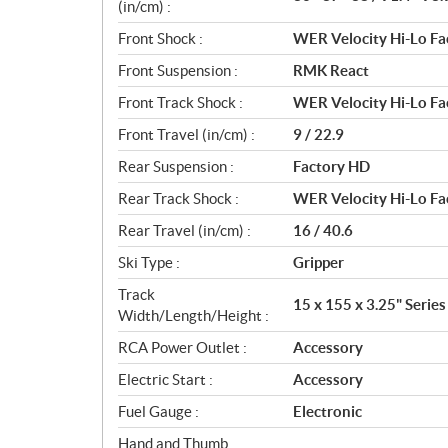
(in/cm) :
Front Shock :
WER Velocity Hi-Lo Fa
Front Suspension :
RMK React
Front Track Shock :
WER Velocity Hi-Lo Fa
Front Travel (in/cm) :
9 / 22.9
Rear Suspension :
Factory HD
Rear Track Shock :
WER Velocity Hi-Lo Fa
Rear Travel (in/cm) :
16 / 40.6
Ski Type :
Gripper
Track
15 x 155 x 3.25" Series
Width/Length/Height :
RCA Power Outlet :
Accessory
Electric Start :
Accessory
Fuel Gauge :
Electronic
Hand and Thumb