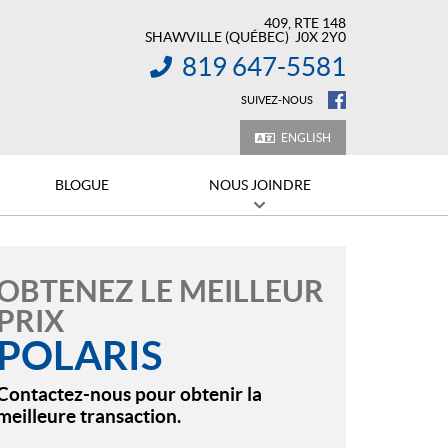
409, RTE 148
SHAWVILLE
(QUÉBEC)
J0X 2Y0
819 647-5581
INFORMATION :
SUIVEZ-NOUS
ENGLISH
BLOGUE
NOUS JOINDRE
OBTENEZ LE MEILLEUR
PRIX
POLARIS
Contactez-nous pour obtenir la
meilleure transaction.