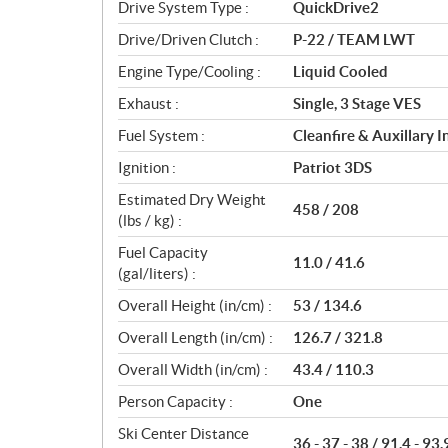
o
Drive System Type :
QuickDrive2
n
Drive/Driven Clutch :
P-22 / TEAM LWT
s
Engine Type/Cooling :
Liquid Cooled
Exhaust :
Single, 3 Stage VES
Fuel System :
Cleanfire & Auxillary I
Ignition :
Patriot 3DS
Estimated Dry Weight
458 / 208
(lbs / kg) :
Fuel Capacity
11.0 / 41.6
(gal/liters) :
Overall Height (in/cm) :
53 / 134.6
Overall Length (in/cm) :
126.7 / 321.8
Overall Width (in/cm) :
43.4 / 110.3
Person Capacity :
One
Ski Center Distance
36 - 37 - 38 / 91.4 - 93.