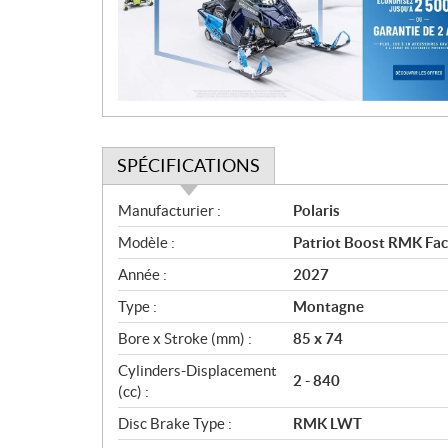
t
i
o
n
SPÉCIFICATIONS
S
Manufacturier :
Polaris
p
Modèle :
Patriot Boost RMK Fac
é
c
Année :
2027
i
Type :
Montagne
f
i
Bore x Stroke (mm) :
85 x 74
c
Cylinders-Displacement
2 - 840
a
(cc) :
t
Disc Brake Type :
RMK LWT
i