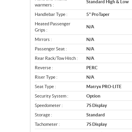
Standard High & Low
warmers :
Handlebar Type :
5" ProTaper
Heated Passenger
N/A
Grips :
Mirrors :
N/A
Passenger Seat :
N/A
Rear Rack/Tow Hitch :
N/A
Reverse :
PERC
Riser Type :
N/A
Seat Type :
Matryx PRO-LITE
Security System :
Option
Speedometer :
7S Display
Storage :
Standard
Tachometer :
7S Display