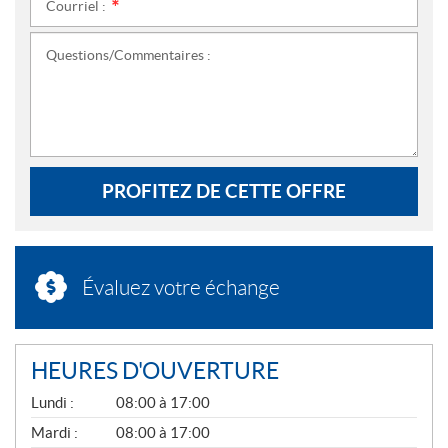
Courriel :
*
Questions/Commentaires :
PROFITEZ DE CETTE OFFRE
Évaluez votre échange
HEURES D'OUVERTURE
G
Lundi :
08:00 à 17:00
É
N
Mardi :
08:00 à 17:00
É