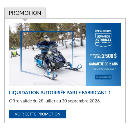
PROMOTION
P
r
o
m
o
t
i
o
n
LIQUIDATION AUTORISÉE PAR LE FABRICANT 1
Offre valide du 28 juillet au 30 septembre 2026.
VOIR CETTE PROMOTION