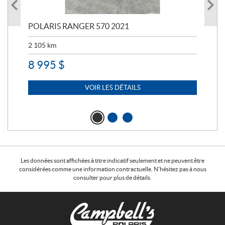
023
POLARIS RANGER 570 2021
PO
2 105
km
2 5
8 995
$
7 
VOIR LES DÉTAILS
Les données sont affichées à titre indicatif seulement et ne peuvent être
considérées comme une information contractuelle. N'hésitez pas à nous
consulter pour plus de détails.
C
C
o
a