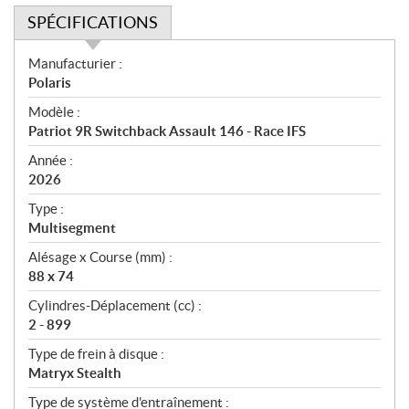
SPÉCIFICATIONS
S
Manufacturier :
p
Polaris
é
Modèle :
c
Patriot 9R Switchback Assault 146 - Race IFS
i
f
Année :
i
2026
c
Type :
a
Multisegment
t
Alésage x Course (mm) :
i
88 x 74
o
n
Cylindres-Déplacement (cc) :
s
2 - 899
Type de frein à disque :
Matryx Stealth
Type de système d'entraînement :