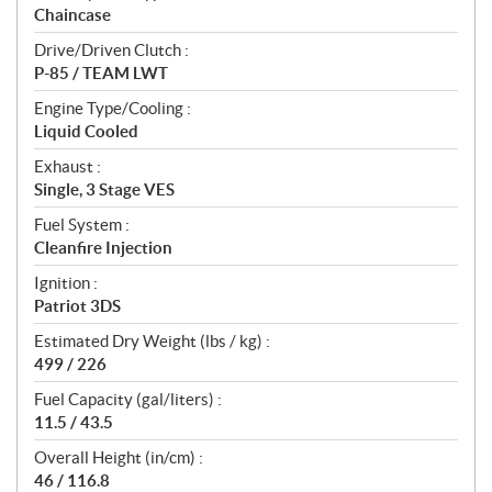
Chaincase
Drive/Driven Clutch :
P-85 / TEAM LWT
Engine Type/Cooling :
Liquid Cooled
Exhaust :
Single, 3 Stage VES
Fuel System :
Cleanfire Injection
Ignition :
Patriot 3DS
Estimated Dry Weight (lbs / kg) :
499 / 226
Fuel Capacity (gal/liters) :
11.5 / 43.5
Overall Height (in/cm) :
46 / 116.8