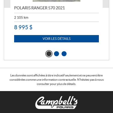
023
POLARIS RANGER 570 2021
PO
2 105
km
2 5
8 995
$
7 
VOIR LES DÉTAILS
Les données sont affichées à titre indicatif seulement et ne peuvent être
considérées comme une information contractuelle. N'hésitez pas à nous
consulter pour plus de détails.
C
C
o
a
n
m