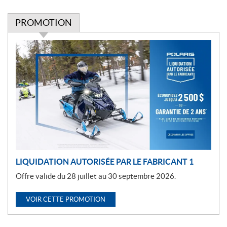
PROMOTION
P
r
o
m
o
t
i
o
n
LIQUIDATION AUTORISÉE PAR LE FABRICANT 1
Offre valide du 28 juillet au 30 septembre 2026.
VOIR CETTE PROMOTION