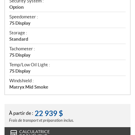
Security System :
Option
Speedometer :
7S Display
Storage :
Standard
Tachometer :
7S Display
Temp/Low Oil Light :
7S Display
Windshield :
Matryx Mid Smoke
22 939
$
À partir de :
Frais de transport et préparation inclus.
CALCULATRICE