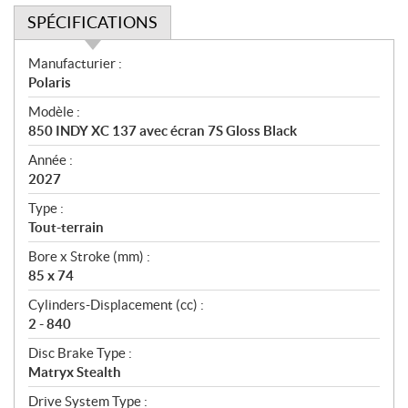
SPÉCIFICATIONS
S
Manufacturier :
p
Polaris
é
Modèle :
c
850 INDY XC 137 avec écran 7S Gloss Black
i
f
Année :
i
2027
c
Type :
a
Tout-terrain
t
Bore x Stroke (mm) :
i
85 x 74
o
n
Cylinders-Displacement (cc) :
s
2 - 840
Disc Brake Type :
Matryx Stealth
Drive System Type :