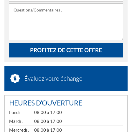
Questions/Commentaires :
PROFITEZ DE CETTE OFFRE
Évaluez votre échange
HEURES D'OUVERTURE
G
Lundi :
08:00 à 17:00
É
N
Mardi :
08:00 à 17:00
É
Mercredi :
08:00 à 17:00
R