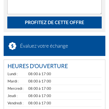
PROFITEZ DE CETTE OFFRE
Évaluez votre échange
HEURES D'OUVERTURE
G
Lundi :
08:00 à 17:00
É
N
Mardi :
08:00 à 17:00
É
Mercredi :
08:00 à 17:00
R
A
Jeudi :
08:00 à 17:00
L
Vendredi :
08:00 à 17:00