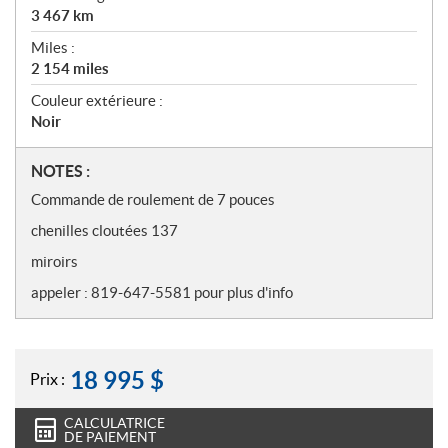
3 467
km
Miles :
2 154
miles
Couleur extérieure :
Noir
N
NOTES :
o
Commande de roulement de 7 pouces
t
chenilles cloutées 137
e
s
miroirs
appeler : 819-647-5581 pour plus d'info
18 995
$
Prix :
CALCULATRICE
DE PAIEMENT