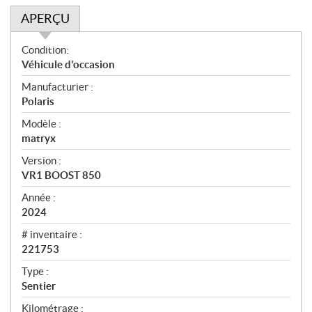
APERÇU
A
Condition:
p
Véhicule d'occasion
e
Manufacturier :
r
Polaris
ç
u
Modèle :
matryx
Version :
VR1 BOOST 850
Année :
2024
# inventaire :
221753
Type :
Sentier
Kilométrage :