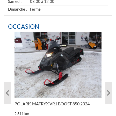
Samedi :
08:00 à 12:00
Dimanche :
Fermé
OCCASION
POLARIS MATRYX VR1 BOOST 850 2024
POL
2 811
km
3 6