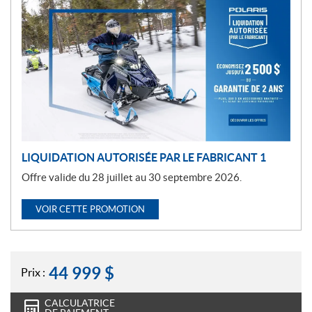
r
o
m
o
t
i
o
n
LIQUIDATION AUTORISÉE PAR LE FABRICANT 1
Offre valide du 28 juillet au 30 septembre 2026.
VOIR CETTE PROMOTION
44 999
$
Prix :
CALCULATRICE