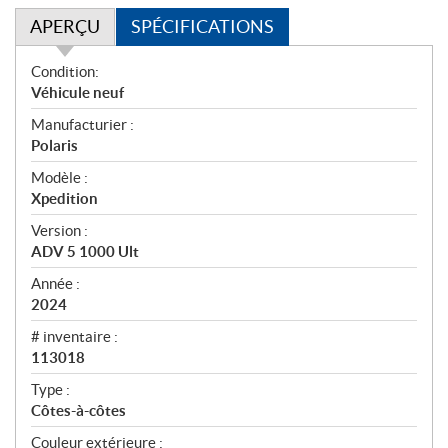
APERÇU
SPÉCIFICATIONS
A
Condition:
p
Véhicule neuf
e
Manufacturier :
r
Polaris
ç
u
Modèle :
Xpedition
Version :
ADV 5 1000 Ult
Année :
2024
# inventaire :
113018
Type :
Côtes-à-côtes
Couleur extérieure :