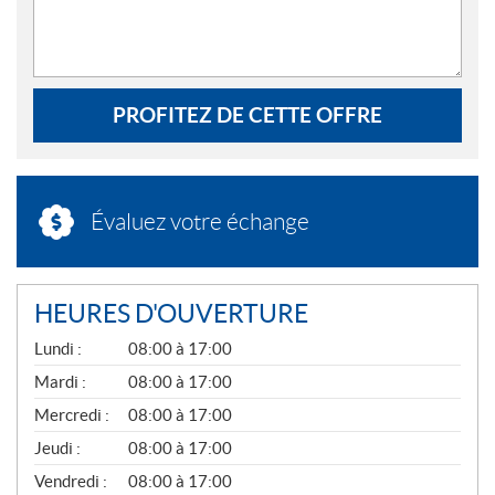
PROFITEZ DE CETTE OFFRE
Évaluez votre échange
HEURES D'OUVERTURE
G
Lundi :
08:00 à 17:00
É
N
Mardi :
08:00 à 17:00
É
Mercredi :
08:00 à 17:00
R
A
Jeudi :
08:00 à 17:00
L
Vendredi :
08:00 à 17:00