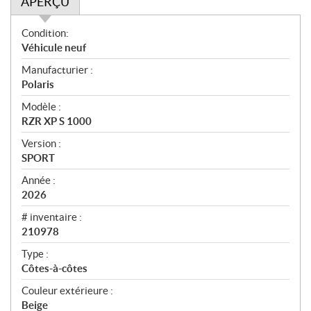
APERÇU
A
Condition:
p
Véhicule neuf
e
Manufacturier :
r
Polaris
ç
u
Modèle :
RZR XP S 1000
Version :
SPORT
Année :
2026
# inventaire :
210978
Type :
Côtes-à-côtes
Couleur extérieure :
Beige