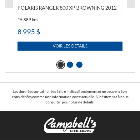
POLARIS RANGER 800 XP BROWNING 2012
PO
15 889
km
15 
8 995
$
13
VOIR LES DÉTAILS
Les données sont affichées à titre indicatif seulement et ne peuvent être
considérées comme une information contractuelle. N'hésitez pas à nous
consulter pour plus de détails.
C
C
o
a
n
m
t
p