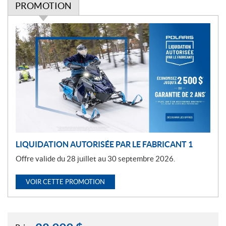
PROMOTION
P
r
o
m
o
t
i
o
n
LIQUIDATION AUTORISÉE PAR LE FABRICANT 1
Offre valide du 28 juillet au 30 septembre 2026.
VOIR CETTE PROMOTION