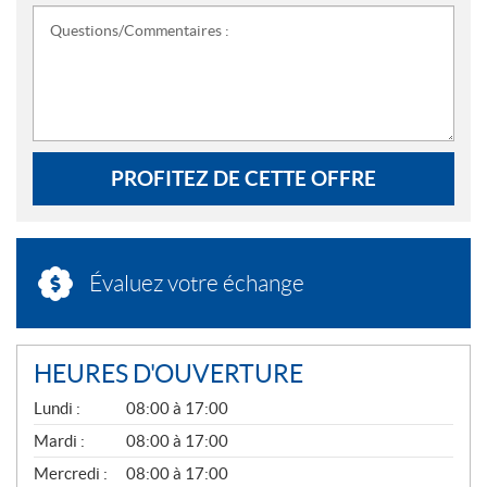
Questions/Commentaires :
PROFITEZ DE CETTE OFFRE
Évaluez votre échange
HEURES D'OUVERTURE
G
Lundi :
08:00 à 17:00
É
N
Mardi :
08:00 à 17:00
É
Mercredi :
08:00 à 17:00
R