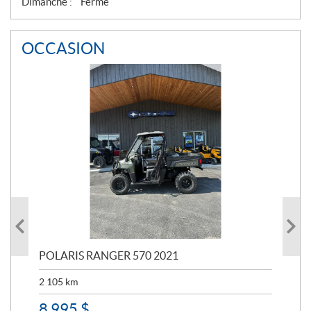
Dimanche :
Fermé
OCCASION
023
POLARIS RANGER 570 2021
PO
2 105
km
2 5
8 995
$
7 