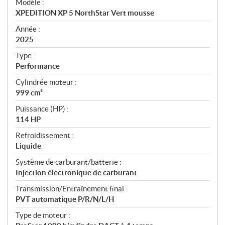
Modèle :
c
XPEDITION XP 5 NorthStar Vert mousse
i
f
Année :
i
2025
c
Type :
a
Performance
t
Cylindrée moteur :
i
999 cm³
o
n
Puissance (HP) :
s
114 HP
Refroidissement :
Liquide
Système de carburant/batterie :
Injection électronique de carburant
Transmission/Entraînement final :
PVT automatique P/R/N/L/H
Type de moteur :