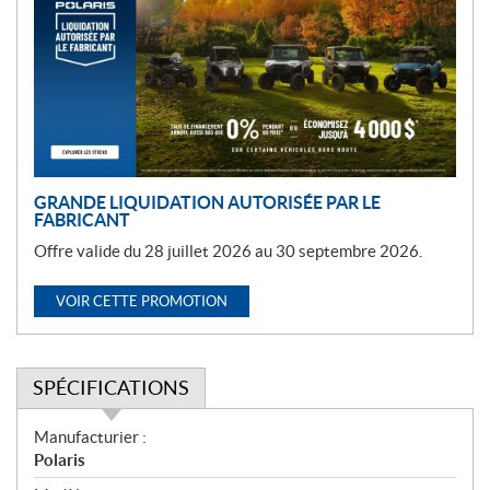
m
o
t
i
o
n
GRANDE LIQUIDATION AUTORISÉE PAR LE
FABRICANT
Offre valide du 28 juillet 2026 au 30 septembre 2026.
VOIR CETTE PROMOTION
SPÉCIFICATIONS
S
Manufacturier :
p
Polaris
é