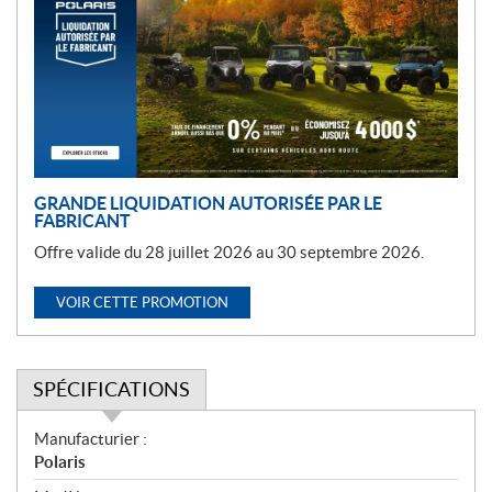
m
o
t
i
o
n
GRANDE LIQUIDATION AUTORISÉE PAR LE
FABRICANT
Offre valide du 28 juillet 2026 au 30 septembre 2026.
VOIR CETTE PROMOTION
SPÉCIFICATIONS
S
Manufacturier :
p
Polaris
é