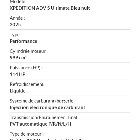
Modèle :
c
XPEDITION ADV 5 Ultimate Bleu nuit
i
f
Année :
i
2025
c
Type :
a
Performance
t
Cylindrée moteur :
i
999 cm³
o
n
Puissance (HP) :
s
114 HP
Refroidissement :
Liquide
Système de carburant/batterie :
Injection électronique de carburant
Transmission/Entraînement final :
PVT automatique P/R/N/L/H
Type de moteur :