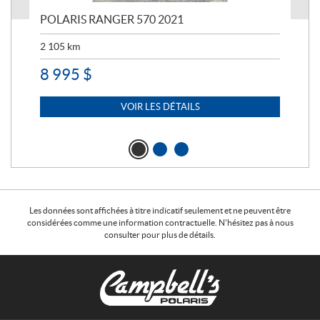
023
POLARIS RANGER 570 2021
PO
2 105
km
2 5
8 995
$
7 
VOIR LES DÉTAILS
Les données sont affichées à titre indicatif seulement et ne peuvent être
considérées comme une information contractuelle. N'hésitez pas à nous
consulter pour plus de détails.
C
C
o
a
n
m
t
p