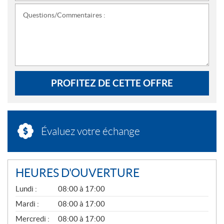
Questions/Commentaires :
PROFITEZ DE CETTE OFFRE
Évaluez votre échange
HEURES D'OUVERTURE
G
Lundi :
08:00 à 17:00
É
N
Mardi :
08:00 à 17:00
É
Mercredi :
08:00 à 17:00
R