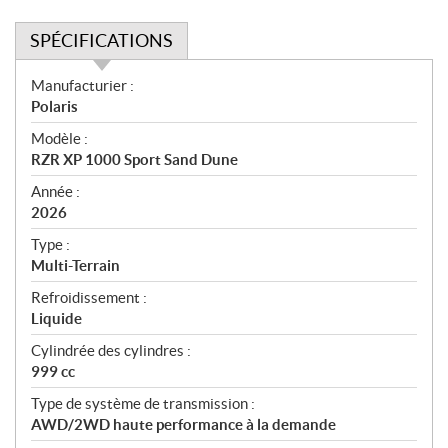
SPÉCIFICATIONS
S
Manufacturier :
p
Polaris
é
Modèle :
c
RZR XP 1000 Sport Sand Dune
i
f
Année :
i
2026
c
Type :
a
Multi-Terrain
t
Refroidissement :
i
Liquide
o
n
Cylindrée des cylindres :
s
999 cc
Type de système de transmission :
AWD/2WD haute performance à la demande