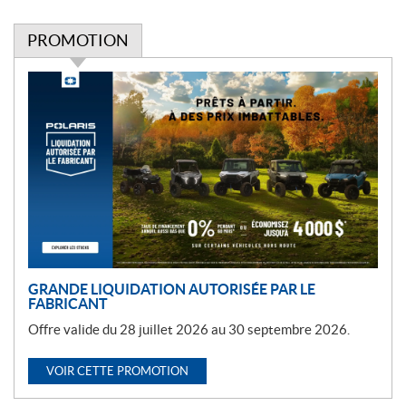
PROMOTION
P
r
o
m
o
t
i
o
n
GRANDE LIQUIDATION AUTORISÉE PAR LE
FABRICANT
Offre valide du 28 juillet 2026 au 30 septembre 2026.
VOIR CETTE PROMOTION