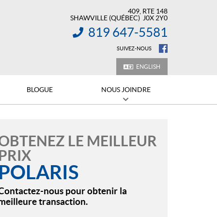
409, RTE 148
SHAWVILLE
(QUÉBEC)
J0X 2Y0
819 647-5581
INFORMATION :
SUIVEZ-NOUS
ENGLISH
BLOGUE
NOUS JOINDRE
OBTENEZ LE MEILLEUR
PRIX
POLARIS
Contactez-nous pour obtenir la
meilleure transaction.