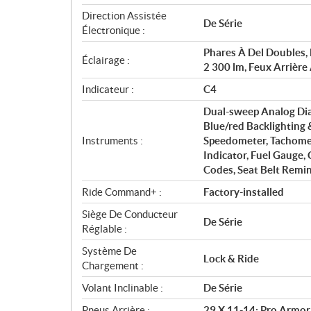
Direction Assistée
De Série
Électronique :
Phares À Del Doubles,
Éclairage :
2 300 lm, Feux Arrière
Indicateur :
C4
Dual-sweep Analog Dial
Blue/red Backlighting 
Instruments :
Speedometer, Tachomet
Indicator, Fuel Gauge,
Codes, Seat Belt Remin
Ride Command+ :
Factory-installed
Siège De Conducteur
De Série
Réglable :
Système De
Lock & Ride
Chargement :
Volant Inclinable :
De Série
Pneus Arrière :
29 X 11-14; Pro Armor