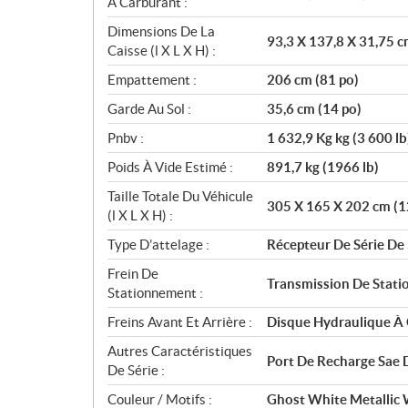
À Carburant :
Dimensions De La
93,3 X 137,8 X 31,75 c
Caisse (l X L X H) :
Empattement :
206 cm (81 po)
Garde Au Sol :
35,6 cm (14 po)
Pnbv :
1 632,9 Kg kg (3 600 lb
Poids À Vide Estimé :
891,7 kg (1966 lb)
Taille Totale Du Véhicule
305 X 165 X 202 cm (1
(l X L X H) :
Type D’attelage :
Récepteur De Série De 
Frein De
Transmission De Stat
Stationnement :
Freins Avant Et Arrière :
Disque Hydraulique À 
Autres Caractéristiques
Port De Recharge Sae 
De Série :
Couleur / Motifs :
Ghost White Metallic