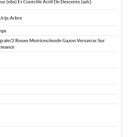
r (ebs) Et Contrôle Actif De Descente (adc)
/r/p; Arbre
mps
tégrale/2 Roues Motrices/mode Gazon Versatrac Sur
rmance