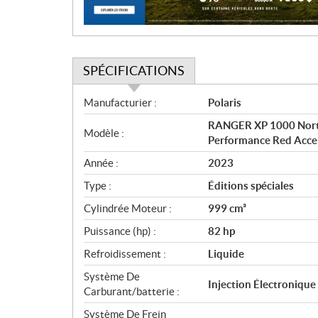
n
SPÉCIFICATIONS
S
Manufacturier :
Polaris
p
RANGER XP 1000 NorthS
é
Modèle :
Performance Red Acce
c
i
Année :
2023
f
Type :
Éditions spéciales
i
c
Cylindrée Moteur :
999 cm³
a
Puissance (hp) :
82 hp
t
Refroidissement :
Liquide
i
o
Système De
Injection Électroniqu
n
Carburant/batterie :
s
Système De Frein