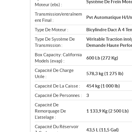
Système De Frein Moteu
Moteur (ebs) :
Transmission/entraînem
Pvt Automatique H/l/n
ent Final :
Type De Moteur :
Bicylindre Dact À 4 Te
Type De Système De
Véritable Traction in
Transmission :
Demande Haute Perfo
Box Capacity: California
600 Lb (272 Kg)
Models (evap) :
Capacité De Charge
578,3 kg (1 275 lb)
Utile :
Capacité De La Caisse :
454 kg (1 000 lb)
Capacité De Personnes :
3
Capacité De
Remorquage De
1 133,9 Kg (2 500 Lb)
L’attelage :
Capacité Du Réservoir
43,5 L (11,5 Gal)