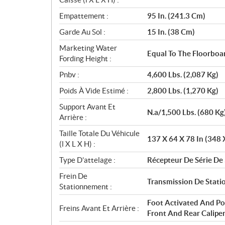
Empattement :
95 In. (241.3 Cm)
Garde Au Sol :
15 In. (38 Cm)
Marketing Water
Equal To The Floorboa
Fording Height :
Pnbv :
4,600 Lbs. (2,087 Kg)
Poids À Vide Estimé :
2,800 Lbs. (1,270 Kg)
Support Avant Et
N.a/1,500 Lbs. (680 Kg
Arrière :
Taille Totale Du Véhicule
137 X 64 X 78 In (348
(l X L X H) :
Type D’attelage :
Récepteur De Série De 
Frein De
Transmission De Stat
Stationnement :
Foot Activated And Po
Freins Avant Et Arrière :
Front And Rear Calipe