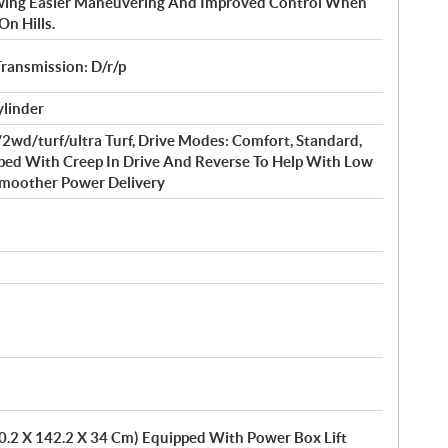
lowing Easier Maneuvering And Improved Control When
On Hills.
ransmission: D/r/p
ylinder
d/turf/ultra Turf, Drive Modes: Comfort, Standard,
pped With Creep In Drive And Reverse To Help With Low
 Smoother Power Delivery
10.2 X 142.2 X 34 Cm) Equipped With Power Box Lift