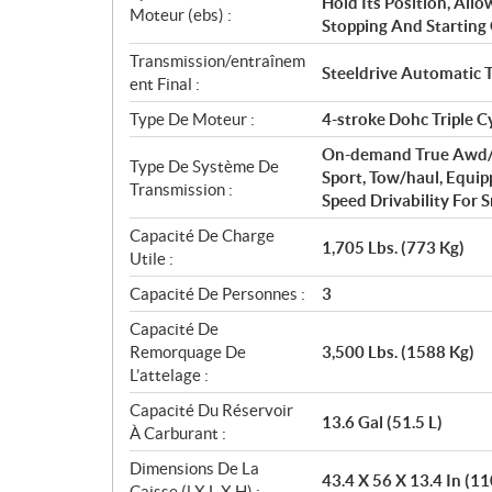
Hold Its Position, Al
Moteur (ebs) :
Stopping And Starting 
Transmission/entraînem
Steeldrive Automatic T
ent Final :
Type De Moteur :
4-stroke Dohc Triple C
On-demand True Awd/2w
Type De Système De
Sport, Tow/haul, Equi
Transmission :
Speed Drivability For
Capacité De Charge
1,705 Lbs. (773 Kg)
Utile :
Capacité De Personnes :
3
Capacité De
Remorquage De
3,500 Lbs. (1588 Kg)
L’attelage :
Capacité Du Réservoir
13.6 Gal (51.5 L)
À Carburant :
Dimensions De La
43.4 X 56 X 13.4 In (1
Caisse (l X L X H) :