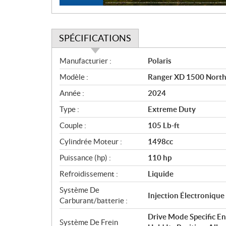
SPÉCIFICATIONS
S
Manufacturier :
Polaris
p
Modèle :
Ranger XD 1500 North
é
c
Année :
2024
i
Type :
Extreme Duty
f
i
Couple :
105 Lb-ft
c
Cylindrée Moteur :
1498cc
a
Puissance (hp) :
110 hp
t
i
Refroidissement :
Liquide
o
Système De
n
Injection Électroniqu
Carburant/batterie :
s
Drive Mode Specific En
Système De Frein