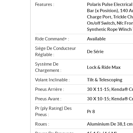
Features :
Polaris Pulse Electrica
Bar (x Position), 140 
Charge Port, Trickle C
On/off Switch, Nfc Fro
Synthetic Rope Winch
Ride Command+ :
Available
Siège De Conducteur
De Série
Réglable :
Système De
Lock & Ride Max
Chargement :
Volant Inclinable :
Tilt & Telescoping
Pneus Arrière :
30 X 11-15; Kenda® Cr
Pneus Avant :
30 X 10-15; Kenda® Cr
Pr (ply Rating) Des
Pr 8
Pneus :
Roues :
Aluminium De 38,1 cm 