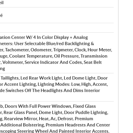
il
vé
ation Center W/ 4 In Color Display + Analog
ters: User Selectable Blue/red Backlighting &
r, Tachometer, Odometer, Tripmeter, Clock, Hour Meter,
auge, Coolant Temperature, Oil Pressure, Transmission
r, Voltmeter, Service Indicator And Codes, Seat Belt
ing
Taillights, Led Rear Work Light, Led Dome Light, Door
or Accent Lighting, Lighting Modes: Low, High, Accent,
de Switches Off The Headlights And Dims Interior
b, Doors With Full Power Windows, Fixed Glass
 Rear Glass Panel, Dome Light, Door Puddle Lighting,
ng, Rearview Mirror, Heat, Ac, Defrost. Premium
Additional Bolstering, Premium Headrests And Center
escoping Steering Wheel And Painted Interior Accents.