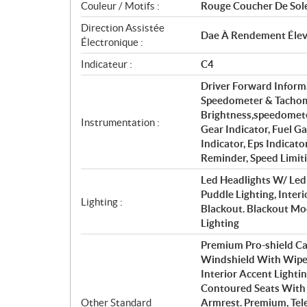
Couleur / Motifs :
Rouge Coucher De Sole
Direction Assistée
Dae À Rendement Éle
Électronique :
Indicateur :
C4
Driver Forward Inform
Speedometer & Tachome
Brightness,speedomete
Instrumentation :
Gear Indicator, Fuel G
Indicator, Eps Indicato
Reminder, Speed Limit
Led Headlights W/ Led 
Puddle Lighting, Interi
Lighting :
Blackout. Blackout Mo
Lighting
Premium Pro-shield Ca
Windshield With Wiper,
Interior Accent Lighti
Contoured Seats With 
Other Standard
Armrest. Premium, Tel