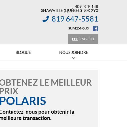
409, RTE 148
SHAWVILLE
(QUÉBEC)
J0X 2Y0
819 647-5581
INFORMATION :
SUIVEZ-NOUS
ENGLISH
BLOGUE
NOUS JOINDRE
OBTENEZ LE MEILLEUR
PRIX
POLARIS
Contactez-nous pour obtenir la
meilleure transaction.