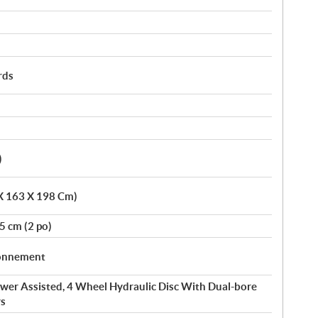
rds
)
 X 163 X 198 Cm)
5 cm (2 po)
ionnement
wer Assisted, 4 Wheel Hydraulic Disc With Dual-bore
rs