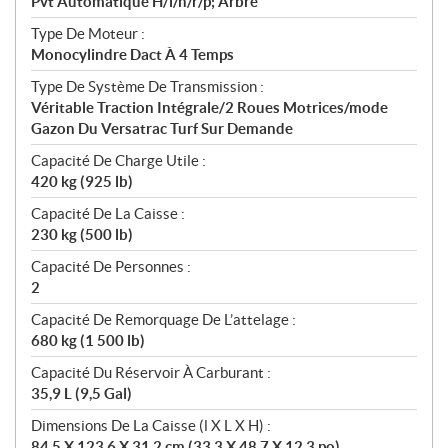
Pvt Automatique H/l/n/r/p; Arbre
Type De Moteur :
Monocylindre Dact À 4 Temps
Type De Système De Transmission :
Véritable Traction Intégrale/2 Roues Motrices/mode
Gazon Du Versatrac Turf Sur Demande
Capacité De Charge Utile :
420 kg (925 lb)
Capacité De La Caisse :
230 kg (500 lb)
Capacité De Personnes :
2
Capacité De Remorquage De L’attelage :
680 kg (1 500 lb)
Capacité Du Réservoir À Carburant :
35,9 L (9,5 Gal)
Dimensions De La Caisse (l X L X H) :
84,5 X 123,6 X 31,2 cm (33,3 X 48,7 X 12,3 po)