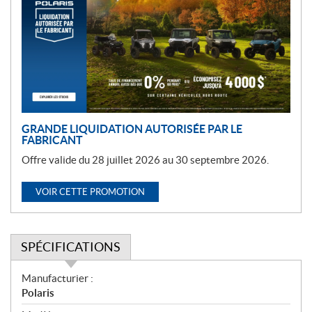
m
o
t
i
o
n
GRANDE LIQUIDATION AUTORISÉE PAR LE
FABRICANT
Offre valide du 28 juillet 2026 au 30 septembre 2026.
VOIR CETTE PROMOTION
SPÉCIFICATIONS
S
Manufacturier :
p
Polaris
é