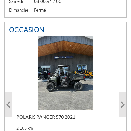
Samedi :
08:00 à 12:00
Dimanche :
Fermé
OCCASION
023
POLARIS RANGER 570 2021
PO
2 105
km
2 5