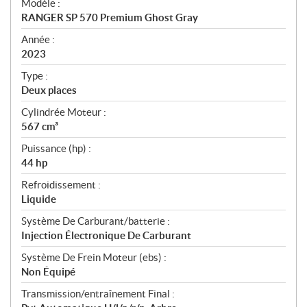
Modèle :
c
RANGER SP 570 Premium Ghost Gray
i
f
Année :
i
2023
c
Type :
a
Deux places
t
Cylindrée Moteur :
i
567 cm³
o
n
Puissance (hp) :
s
44 hp
Refroidissement :
Liquide
Système De Carburant/batterie :
Injection Électronique De Carburant
Système De Frein Moteur (ebs) :
Non Équipé
Transmission/entraînement Final :