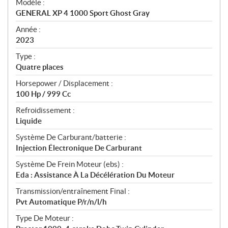
Modèle :
c
GENERAL XP 4 1000 Sport Ghost Gray
i
f
Année :
i
2023
c
Type :
a
Quatre places
t
Horsepower / Displacement :
i
100 Hp / 999 Cc
o
n
Refroidissement :
s
Liquide
Système De Carburant/batterie :
Injection Électronique De Carburant
Système De Frein Moteur (ebs) :
Eda : Assistance À La Décélération Du Moteur
Transmission/entraînement Final :
Pvt Automatique P/r/n/l/h
Type De Moteur :