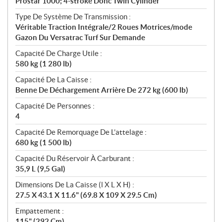
Prostar 1000; 4-stroke Dohc Twin Cylinder
Type De Système De Transmission :
Véritable Traction Intégrale/2 Roues Motrices/mode
Gazon Du Versatrac Turf Sur Demande
Capacité De Charge Utile :
580 kg (1 280 lb)
Capacité De La Caisse :
Benne De Déchargement Arrière De 272 kg (600 lb)
Capacité De Personnes :
4
Capacité De Remorquage De L’attelage :
680 kg (1 500 lb)
Capacité Du Réservoir À Carburant :
35,9 L (9,5 Gal)
Dimensions De La Caisse (l X L X H) :
27.5 X 43.1 X 11.6" (69.8 X 109 X 29.5 Cm)
Empattement :
115" (292 Cm)