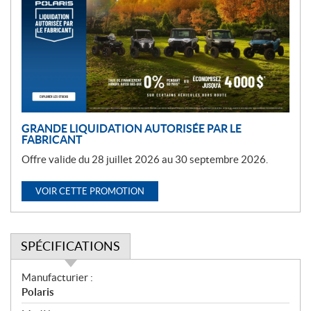
m
o
t
i
o
n
GRANDE LIQUIDATION AUTORISÉE PAR LE
FABRICANT
Offre valide du 28 juillet 2026 au 30 septembre 2026.
VOIR CETTE PROMOTION
SPÉCIFICATIONS
S
Manufacturier :
p
Polaris
é